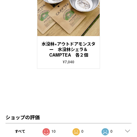
水没林×アウトドアモンスタ
ー 水没林シェラ＆
CAMPTEA 各２個
¥7,040
ショップの評価
すべて
10
0
0